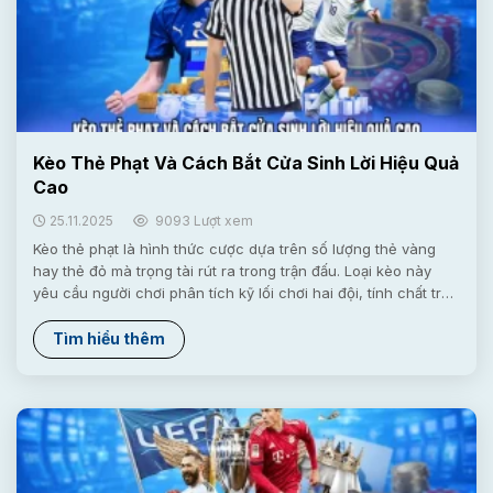
Kèo Thẻ Phạt Và Cách Bắt Cửa Sinh Lời Hiệu Quả
Cao
25.11.2025
9093 Lượt xem
Kèo thẻ phạt là hình thức cược dựa trên số lượng thẻ vàng
hay thẻ đỏ mà trọng tài rút ra trong trận đấu. Loại kèo này
yêu cầu người chơi phân tích kỹ lối chơi hai đội, tính chất trận
đấu cùng phong cách người cầm còi. Khi nắm vững các yếu
tố này, bạn sẽ dễ dàng đưa ra dự đoán chính xác tại 78WIN.
Tìm hiểu thêm
Kèo thẻ phạt là gì và thông tin chi tiết Kèo thẻ phạt là loại
cược mà thương hiệu sẽ đưa ra mức dự đoán cụ thể. Sau đó,
người chơi đặt vào...