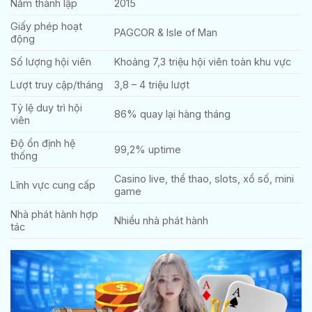
Năm thành lập
2015
Giấy phép hoạt
PAGCOR & Isle of Man
động
Số lượng hội viên
Khoảng 7,3 triệu hội viên toàn khu vực
Lượt truy cập/tháng
3,8 – 4 triệu lượt
Tỷ lệ duy trì hội
86% quay lại hàng tháng
viên
Độ ổn định hệ
99,2% uptime
thống
Casino live, thể thao, slots, xổ số, mini
Lĩnh vực cung cấp
game
Nhà phát hành hợp
Nhiều nhà phát hành
tác