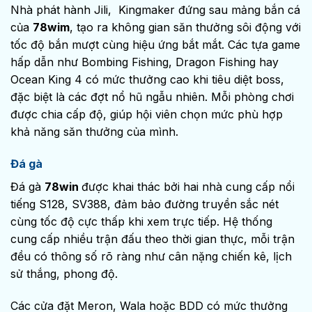
Nhà phát hành Jili, Kingmaker đứng sau mảng bắn cá
của
78wim
, tạo ra không gian săn thưởng sôi động với
tốc độ bắn mượt cùng hiệu ứng bắt mắt. Các tựa game
hấp dẫn như Bombing Fishing, Dragon Fishing hay
Ocean King 4 có mức thưởng cao khi tiêu diệt boss,
đặc biệt là các đợt nổ hũ ngẫu nhiên. Mỗi phòng chơi
được chia cấp độ, giúp hội viên chọn mức phù hợp
khả năng săn thưởng của mình.
Đá gà
Đá gà
78win
được khai thác bởi hai nhà cung cấp nổi
tiếng S128, SV388, đảm bảo đường truyền sắc nét
cùng tốc độ cực thấp khi xem trực tiếp. Hệ thống
cung cấp nhiều trận đấu theo thời gian thực, mỗi trận
đều có thông số rõ ràng như cân nặng chiến kê, lịch
sử thắng, phong độ.
Các cửa đặt Meron, Wala hoặc BDD có mức thưởng