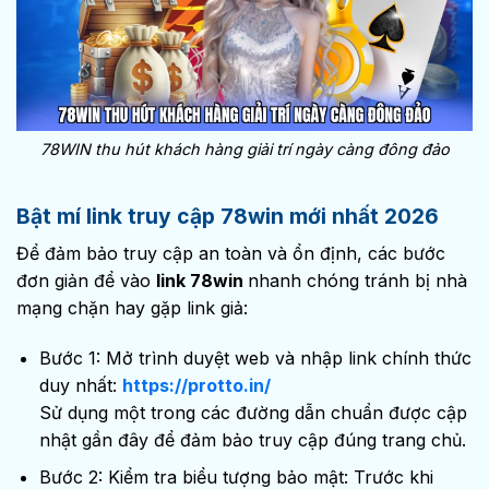
78WIN thu hút khách hàng giải trí ngày càng đông đảo
Bật mí link truy cập 78win mới nhất 2026
Để đảm bảo truy cập an toàn và ổn định, các bước
đơn giản để vào
link
78win
nhanh chóng tránh bị nhà
mạng chặn hay gặp link giả:
Bước 1: Mở trình duyệt web và nhập link chính thức
duy nhất:
https://protto.in/
Sử dụng một trong các đường dẫn chuẩn được cập
nhật gần đây để đảm bảo truy cập đúng trang chủ.
Bước 2: Kiểm tra biểu tượng bảo mật: Trước khi