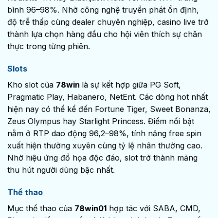
bình 96–98%. Nhờ công nghệ truyền phát ổn định,
độ trễ thấp cùng dealer chuyên nghiệp, casino live trở
thành lựa chọn hàng đầu cho hội viên thích sự chân
thực trong từng phiên.
Slots
Kho slot của
78win
là sự kết hợp giữa PG Soft,
Pragmatic Play, Habanero, NetEnt. Các dòng hot nhất
hiện nay có thể kể đến Fortune Tiger, Sweet Bonanza,
Zeus Olympus hay Starlight Princess. Điểm nổi bật
nằm ở RTP dao động 96,2–98%, tính năng free spin
xuất hiện thường xuyên cùng tỷ lệ nhân thưởng cao.
Nhờ hiệu ứng đồ họa độc đáo, slot trở thành mảng
thu hút người dùng bậc nhất.
Thể thao
Mục thể thao của
78win
01
hợp tác với SABA, CMD,