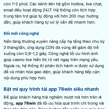
còn 1–2 phút. Các kênh liên hệ gồm hotline, live chat,
email đều hoạt động 24/7. Hệ thống còn tích hợp
trung tâm trợ giúp tự động với hơn 200 mục hướng
dẫn, giúp khách hàng tự xử lý vấn đề nhanh hơn.
Đổi mới công nghệ
Nền tảng thường xuyên nâng cấp hạ tầng theo chu kỳ
3 tháng/lần, ứng dụng CDN đa vùng để giảm độ trễ
xuống còn 0,8–1,2 giây. Công nghệ tối ưu hình ảnh
giúp casino live hiển thị rõ nét ngay trên mạng yếu.
Ngoài ra, hệ thống AI phân tích hành vi được sử dụng
để cá nhân hóa giao diện, giúp khách hàng tiếp cận
nội dung phù hợp hơn.
Bật mí quy trình tải app 78win siêu nhanh
Để giúp khách hàng trải nghiệm mượt mà hơn trên di
động,
app
78win
đã tối ưu hóa quá trình chỉ trong vài