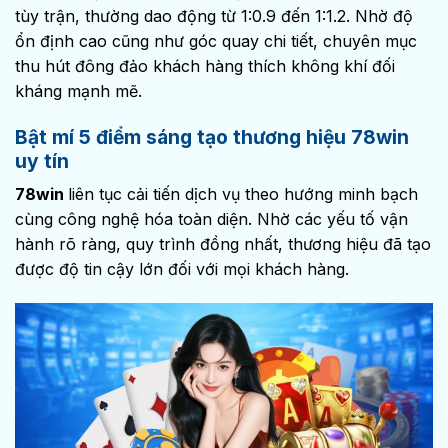
tùy trận, thường dao động từ 1:0.9 đến 1:1.2. Nhờ độ
ổn định cao cũng như góc quay chi tiết, chuyên mục
thu hút đông đảo khách hàng thích không khí đối
kháng mạnh mẽ.
Bật mí 5 điểm sáng tạo thương hiệu 78win
uy tín
78win
liên tục cải tiến dịch vụ theo hướng minh bạch
cùng công nghệ hóa toàn diện. Nhờ các yếu tố vận
hành rõ ràng, quy trình đồng nhất, thương hiệu đã tạo
được độ tin cậy lớn đối với mọi khách hàng.