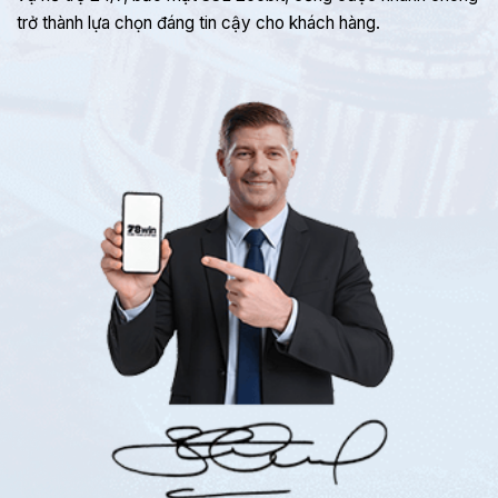
trở thành lựa chọn đáng tin cậy cho khách hàng.