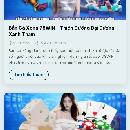
Bắn Cá Xèng 78WIN – Thiên Đường Đại Dương
Xanh Thẳm
23.11.2025
9951 Lượt xem
Bắn cá xèng đang cho thấy sức hút của mình khi được đại đa
số người chơi sau khi trải nghiệm đánh giá rất cao. 78WIN
phát triển giao diện hình ảnh và âm thanh mang đậm xu
hướng hiện đại. Ngoài ra, bài viết này sẽ gửi đến bạn những
ưu điểm và một số chiến thuật cụ thể trong thực tiễn để săn
Tìm hiểu thêm
bắt hiệu quả hơn. Tìm hiểu về lựa chọn bắn cá xèng Bắn cá
xèng là trò chơi đổi thưởng mà tại đó người tham gia sẽ sử
dụng các loại súng và đạn để...