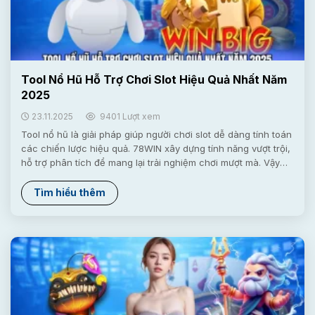
Tool Nổ Hũ Hỗ Trợ Chơi Slot Hiệu Quả Nhất Năm
2025
23.11.2025
9401 Lượt xem
Tool nổ hũ là giải pháp giúp người chơi slot dễ dàng tính toán
các chiến lược hiệu quả. 78WIN xây dựng tính năng vượt trội,
hỗ trợ phân tích để mang lại trải nghiệm chơi mượt mà. Vậy
phần mềm này có cơ chế hoạt động như thế nào? Hãy cùng
chúng tôi khám phá chi tiết ngay tại bài viết này nhé. Tổng
Tìm hiểu thêm
quan tool nổ hũ mới nhất Tool nổ hũ là công cụ được thiết kế
nhằm hỗ trợ người chơi trong quá trình tham gia các trò slot,
đặc biệt ở những tựa game Jackpot....