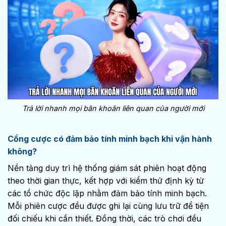
Trả lời nhanh mọi băn khoăn liên quan của người mới
Cổng cược có đảm bảo tính minh bạch khi vận hành
không?
Nền tảng duy trì hệ thống giám sát phiên hoạt động
theo thời gian thực, kết hợp với kiểm thử định kỳ từ
các tổ chức độc lập nhằm đảm bảo tính minh bạch.
Mỗi phiên cược đều được ghi lại cùng lưu trữ để tiện
đối chiếu khi cần thiết. Đồng thời, các trò chơi đều